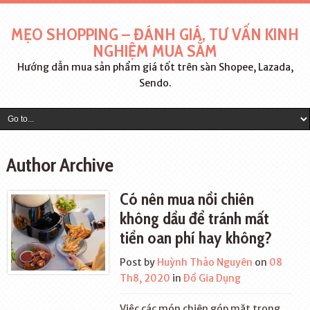
MẸO SHOPPING – ĐÁNH GIÁ, TƯ VẤN KINH
NGHIỆM MUA SẮM
Hướng dẫn mua sản phẩm giá tốt trên sàn Shopee, Lazada,
Sendo.
Author Archive
Có nên mua nồi chiên
không dầu để tránh mất
tiền oan phí hay không?
Post by
Huỳnh Thảo Nguyên
on
08
Th8, 2020
in
Đồ Gia Dụng
Việc các món chiên góp mặt trong