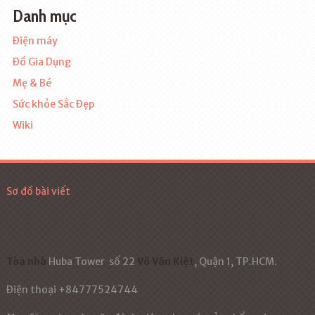
Danh mục
Điện máy
Đồ Gia Dụng
Mẹ & Bé
Sức khỏe Sắc Đẹp
Wiki
Sơ đồ bài viết
Tòa nhà
Huba Tower
số 22
Võ Văn Kiệt
, Quận 1, TP.HCM.
Điện thoại +84777524744