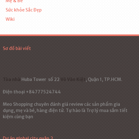
Mẹ & Bé
Sức khỏe Sắc Đẹp
Wiki
Sơ đồ bài viết
Tòa nhà
Huba Tower
số 22
Võ Văn Kiệt
, Quận 1, TP.HCM.
Điện thoại +84777524744
Meo Shopping chuyên đánh giá review các sản phẩm gia
dụng, mẹ và bé, hàng điện tử. Tự hào là Trợ lý mua sắm tiết
kiệm cùng bạn
Dự án global city quận 2