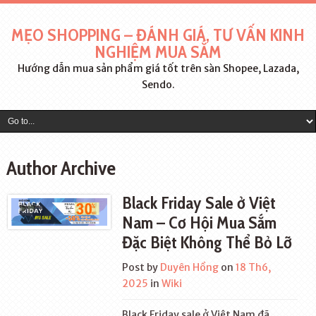
MẸO SHOPPING – ĐÁNH GIÁ, TƯ VẤN KINH
NGHIỆM MUA SẮM
Hướng dẫn mua sản phẩm giá tốt trên sàn Shopee, Lazada,
Sendo.
Author Archive
Black Friday Sale ở Việt
Nam – Cơ Hội Mua Sắm
Đặc Biệt Không Thể Bỏ Lỡ
Post by
Duyên Hồng
on
18 Th6,
2025
in
Wiki
Black Friday sale ở Việt Nam đã