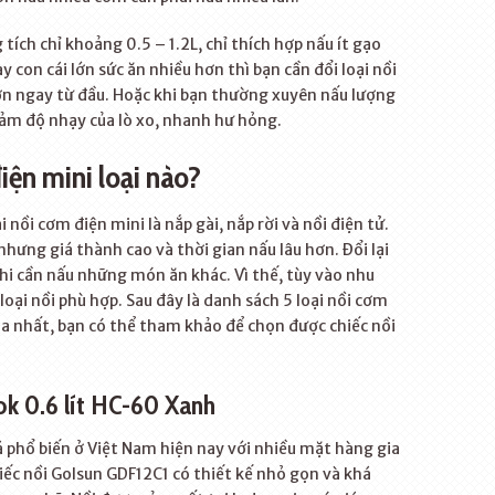
 tích chỉ khoảng 0.5 – 1.2L, chỉ thích hợp nấu ít gạo
con cái lớn sức ăn nhiều hơn thì bạn cần đổi loại nồi
ớn ngay từ đầu. Hoặc khi bạn thường xuyên nấu lượng
iảm độ nhạy của lò xo, nhanh hư hỏng.
ện mini loại nào?
i nồi cơm điện mini là nắp gài, nắp rời và nồi điện tử.
hưng giá thành cao và thời gian nấu lâu hơn. Đổi lại
hi cần nấu những món ăn khác. Vì thế, tùy vào nhu
 loại nồi phù hợp. Sau đây là danh sách 5 loại nồi cơm
a nhất, bạn có thể tham khảo để chọn được chiếc nồi
k 0.6 lít HC-60 Xanh
 phổ biến ở Việt Nam hiện nay với nhiều mặt hàng gia
ếc nồi Golsun GDF12C1 có thiết kế nhỏ gọn và khá