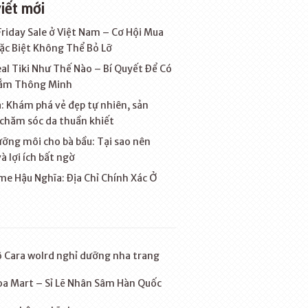
viết mới
Friday Sale ở Việt Nam – Cơ Hội Mua
c Biệt Không Thể Bỏ Lỡ
al Tiki Như Thế Nào – Bí Quyết Để Có
ắm Thông Minh
: Khám phá vẻ đẹp tự nhiên, sản
chăm sóc da thuần khiết
ỡng môi cho bà bầu: Tại sao nên
à lợi ích bất ngờ
e Hậu Nghĩa: Địa Chỉ Chính Xác Ở
 Cara wolrd nghỉ dưỡng nha trang
a Mart – Sỉ Lẽ Nhân Sâm Hàn Quốc