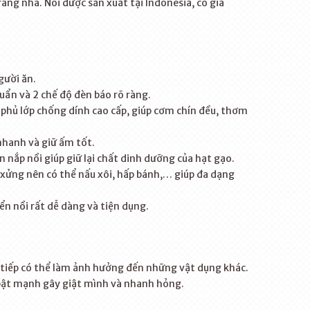
ang nhã. Nồi được sản xuất tại Indonesia, có giá
gười ăn.
huẩn và 2 chế độ đèn báo rõ ràng.
hủ lớp chống dính cao cấp, giúp cơm chín đều, thơm
nhanh và giữ ấm tốt.
nắp nồi giúp giữ lại chất dinh dưỡng của hạt gạo.
xửng nên có thể nấu xôi, hấp bánh,… giúp đa dạng
ển nồi rất dễ dàng và tiện dụng.
c tiếp có thể làm ảnh hưởng đến những vật dụng khác.
bật mạnh gây giật mình và nhanh hỏng.