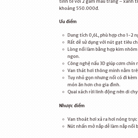
tinh tế với 2 gam màu trắng – xanh tr
khoảng 550.000đ.
Ưu điểm
Dung tích 0,6L, phù hợp cho 1-2 n
Rất dễ sử dụng với nút gạt tiêu c
Lòng nồi làm bằng hợp kim nhôm p
ngon.
Công nghệ nấu 3D giúp cơm chín 
Van thát hơi thông minh nằm trên 
Tuy nhỏ gọn nhưng nồi có đi kèm 
món ăn hơn cho gia đình.
Quai xách rời linh động nên di chy
Nhược điểm
Van thoát hơi xả ra hơi nóng trự
Nút nhấn mở nắp dễ làm nắp nồi 