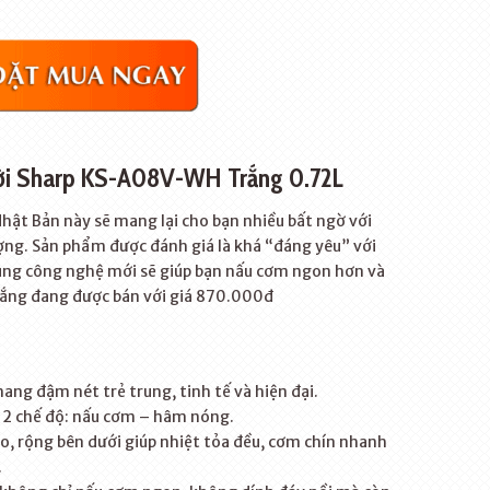
rời Sharp KS-A08V-WH Trắng 0.72L
hật Bản này sẽ mang lại cho bạn nhiều bất ngờ với
ợng. Sản phẩm được đánh giá là khá “đáng yêu” với
ụng công nghệ mới sẽ giúp bạn nấu cơm ngon hơn và
ắng đang được bán với giá 870.000đ
mang đậm nét trẻ trung, tinh tế và hiện đại.
 2 chế độ: nấu cơm – hâm nóng.
, rộng bên dưới giúp nhiệt tỏa đều, cơm chín nhanh
.