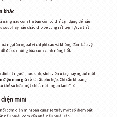
n khác
ả năng nấu cơm thì bạn còn có thể tận dụng để nấu
soup hay nấu cháo cho bé cũng rất tiện lợi và tiết
… mà ngại ăn ngoài vì chi phí cao và không đảm bảo vệ
 nồi để có những bữa cơm canh nóng hổi.
 đình ít người, học sinh, sinh viên ở trọ hay người mới
m điện mini giá rẻ
sẽ rất phù hợp. Chỉ cần khoảng
 thể sở hữu một chiếc nồi “ngon lành” rồi.
 điện mini
nồi cơm điện mini bạn cũng sẽ thấy một số điểm bất
ốn nấu nhiều cơm cần phải nấu nhiều lần.