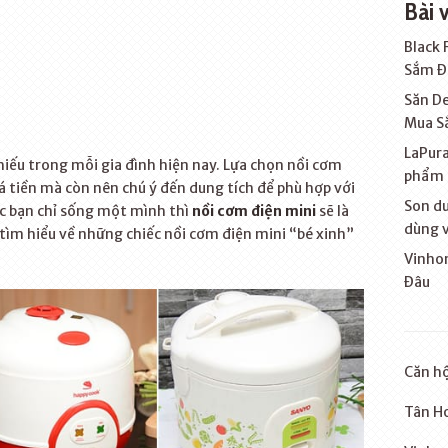
Bài 
Black 
Sắm Đặ
Săn De
Mua S
LaPura
hiếu trong mỗi gia đình hiện nay. Lựa chọn nồi cơm
phẩm 
á tiền mà còn nên chú ý đến dung tích để phù hợp với
Son dư
ặc bạn chỉ sống một mình thì
nồi cơm điện mini
sẽ là
dùng v
 tìm hiểu về những chiếc nồi cơm điện mini “bé xinh”
Vinhom
Đâu
Căn hộ
Tân Ho