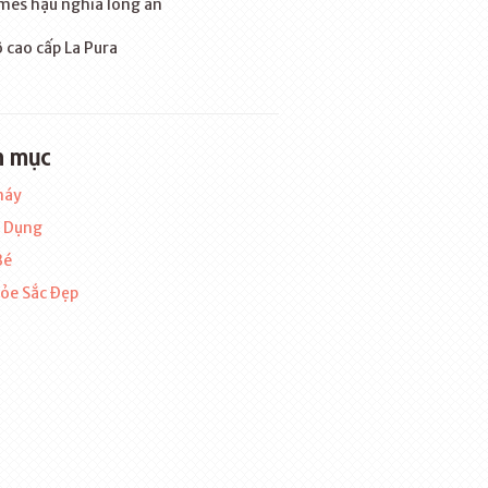
mes hậu nghĩa long an
 cao cấp La Pura
h mục
máy
a Dụng
Bé
ỏe Sắc Đẹp