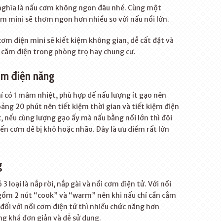
nghĩa là nấu cơm không ngon đâu nhé. Cùng một
m mini sẽ thơm ngon hơn nhiều so với nấu nồi lớn.
cơm điện mini sẽ kiết kiệm không gian, dễ cất đặt và
ổ căm điện trong phòng trọ hay chung cư.
ệm điện năng
 có 1 mâm nhiệt, phù hợp để nấu lượng ít gạo nên
ảng 20 phút nên tiết kiệm thời gian và tiết kiệm điện
c, nếu cùng lượng gạo ấy mà nấu bằng nồi lớn thì đôi
ến cơm dễ bị khô hoặc nhão. Đây là ưu điểm rất lớn
g
 loại là nắp rời, nắp gài và nồi cơm điện tử. Với nồi
o gồm 2 nút “cook” và “warm” nên khi nấu chỉ cần cắm
 đối với nồi cơm điện tử thì nhiều chức năng hơn
g khá đơn giản và dễ sử dụng.