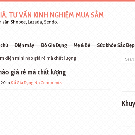
IÁ, TƯ VẤN KINH NGHIỆM MUA SẮM
 sàn Shopee, Lazada, Sendo.
 chủ
Điện máy
Đồ Gia Dụng
Mẹ & Bé
Sức khỏe Sắc Đẹp
m điện mini nào giá rẻ mà chất lượng
nào giá rẻ mà chất lượng
020
in
Đồ Gia Dụng
No Comments
Khuy