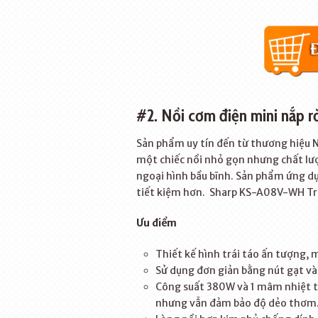
#2. Nồi cơm điện mini nắp 
Sản phẩm uy tín đến từ thương hiệu N
một chiếc nồi nhỏ gọn nhưng chất lư
ngoại hình bầu bĩnh. Sản phẩm ứng d
tiết kiệm hơn. Sharp KS-A08V-WH Tr
Ưu điểm
Thiết kế hình trái táo ấn tượng, 
Sử dụng đơn giản bằng nút gạt và
Công suất 380W và 1 mâm nhiệt to
nhưng vẫn đảm bảo độ dẻo thơm