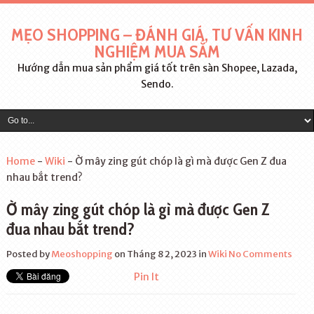
MẸO SHOPPING – ĐÁNH GIÁ, TƯ VẤN KINH
NGHIỆM MUA SẮM
Hướng dẫn mua sản phẩm giá tốt trên sàn Shopee, Lazada,
Sendo.
Home
-
Wiki
-
Ờ mây zing gút chóp là gì mà được Gen Z đua
nhau bắt trend?
Ờ mây zing gút chóp là gì mà được Gen Z
đua nhau bắt trend?
Posted by
Meoshopping
on Tháng 8 2, 2023
in
Wiki
No Comments
Pin It