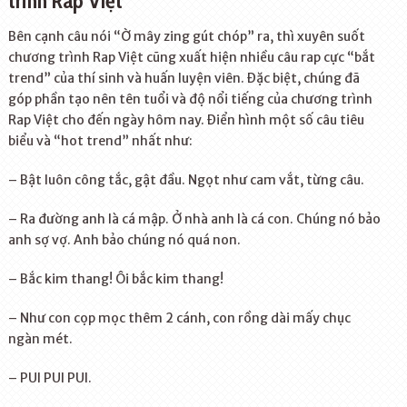
trình Rap Việt
Bên cạnh câu nói “Ờ mây zing gút chóp” ra, thì xuyên suốt
chương trình Rap Việt cũng xuất hiện nhiều câu rap cực “bắt
trend” của thí sinh và huấn luyện viên. Đặc biệt, chúng đã
góp phần tạo nên tên tuổi và độ nổi tiếng của chương trình
Rap Việt cho đến ngày hôm nay. Điển hình một số câu tiêu
biểu và “hot trend” nhất như:
– Bật luôn công tắc, gật đầu. Ngọt như cam vắt, từng câu.
– Ra đường anh là cá mập. Ở nhà anh là cá con. Chúng nó bảo
anh sợ vợ. Anh bảo chúng nó quá non.
– Bắc kim thang! Ôi bắc kim thang!
– Như con cọp mọc thêm 2 cánh, con rồng dài mấy chục
ngàn mét.
– PUI PUI PUI.