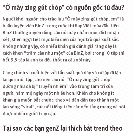
“Ờ mây zing gút chóp” có nguồn gốc từ đâu?
Người khởi nguồn cho trào lưu “Ờ mây zing gút chóp, em” là
huấn luyện viên BinZ trong cuộc thi Rap Việt mùa đầu tiên.
BinZ thường xuyên dùng câu nói này nhằm mục đích nhận
xét, khen ngợi tiết mục biểu diễn của học trò quá xuất sắc.
Không những vậy, có nhiều khán giả đánh giá rằng đây là
cách khen “trăm câu như một” của BinZ, bởi trong 10 tập thì
hết 9,5 tập là anh ta đều thốt ra câu nói này.
Cũng chính vì xuất hiện với tần suất quá dày và cứ lặp đi lặp
lại qua mỗi tập, cho nên câu nói “Ờ mây zing gút chóp”
dường như đã bị “truyền nhiễm” vào trong tâm trí của
người hâm mộ ngày một nhiều hơn. Khiến cho không ít
khán giả muốn bắt chước theo và dần dần tạo thành một
làn sóng “viral”, cực nổi tiếng trên các nền tảng mạng xã hội
được nhiều người truy cập.
Tại sao các bạn genZ lại thích bắt trend theo