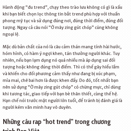
Hành động “đu trend”, chạy theo trào lưu không có gì là xấu
khi bạn biết chọn lọc thông tin bắt trend phù hợp với thuần
phong mỹ tục và sử dụng đúng nơi, đúng thời điểm, đúng đối
tượng. Ngay cả câu nói “Ờ mây zing gút chóp” cũng không
ngoại lệ.
Mặc dù bản chất của nó là câu cảm thán mang tính hài hước,
hóm hỉnh, có hàm ý ngợi khen, tán thưởng người khác. Tuy
nhiên, nếu bạn lạm dụng nó quá nhiều mà áp dụng sai đối
tượng hoặc không đúng thời điểm. Thì có thể gây hiểu lầm
và khiến cho đối phương cảm thấy như đang bị xúc phạm,
mỉa mai, chê bai hơn là được khen đấy. Do đó, tốt nhất bạn
nên sử dụng “Ờ mây zing gút chóp” có chừng mực, chỉ dùng
khi tương tác, giao tiếp với bạn bè thân thiết, cùng thế hệ.
Hạn chế nói trước mặt người lớn tuổi, để tránh bị đánh giá là
người kém văn minh hay vô duyên.
Những câu rap “hot trend” trong chương