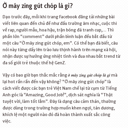
Ờ mây zing gút chóp là gì?
Dạo trước đây, mỗi khi trang Facebook đăng tải những bài
viết liên quan đến chủ đề như đấu trường âm nhạc, cuộc thi
về rap, người mẫu, hoa hậu, trận bóng đá tranh cup,… Thì
phần lớn “comment” dưới phần bình luận đều bắt đầu từ
một câu “Ờ mây zing gút chóp, em”. Có thể bạn đã biết, câu
nói này từng dấy lên trào lưu thịnh hành trên mạng xã hội,
nhận được sự hưởng ứng nhiệt tình và đua nhau bắt trend từ
đa số giới trẻ thuộc thế hệ GenZ.
ờ mây zing gút chóp là gì
Vậy có bao giờ bạn thắc mắc rằng
mà
lại hot rần rần đến vậy không? “Ờ mây zing gút chóp” là
cách viết được các bạn trẻ Việt Nam chế lại từ cụm từ Tiếng
Anh góc là “Amazing, Good Job!”, dịch sát nghĩa là “Thật
tuyệt vời, làm tốt lắm”. Đây là dạng câu cảm thán, thường
được dùng trong trường hợp muốn khen ngợi, tán dương,
khích lệ một người nào đó đã hoàn thành xuất sắc công
việc.