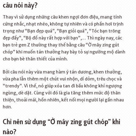
câu nói này?
Thay vì sử dụng những câu khen ngợi đơn điệu, mang tính
cứng nhắc, nhạt nhẽo, không tự nhiên và có phần hơi trịnh
trọng như “Bạn đẹp quá”, “Bạn giỏi quá”, “Tóc bạn trông
đẹp đấy”, “Bộ đồ này rất hợp với bạn”,… Thì ngày nay, các
bạn trẻ gen Z thường thay thế bằng câu “Ờ mây zing gút
chóp” khi muốn tán thưởng hay bày tỏ sự ngưỡng mộ dành
cho bạn bè thân thiết của mình.
Bởi câu nói này vừa mang hàm ý tán dương, khen thưởng,
vừa pha lẫn thêm một chút vui nhộn, dí dỏm, trêu chọc và
“trendy”. Vì thế, nó giúp xóa tan đi bầu không khí ngượng
ngùng, dè dặt. Cùng với đó là gia tăng thêm mức độ thân
thiện, thoải mái, hồn nhiên, kết nối mọi người lại gần nhau
hơn.
Chỉ nên sử dụng “Ờ mây zing gút chóp” khi
nào?