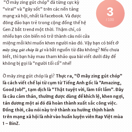
“Ờ mây zing gút chóp” đã từng cực kỳ
3
“viral” và “gây sốt” trên các nền tảng
mạng xã hội, nhất là Facebook. Và được
/ 100
đông đảo bạn trẻ trong cộng đồng thế hệ
Gen Z bắt trend một thời. Thậm chí, có
nhiều bạn còn biến nó trở thành câu nói cửa
Ờ
miệng mỗi khi muốn khen người nào đó. Vậy bạn có biết
mây zing gút chóp là gì
và bắt nguồn từ đâu không? Nếu chưa
biết, thì bạn hãy mau tham khảo qua bài viết dưới đây để
không bị gọi là “người tối cổ” nhé!
Ờ mây zing gút chóp là gì?
Thực ra, “Ờ mây zing gút chóp”
là cách viết chế lại từ cụm từ Tiếng Anh gốc là “Amazing,
Good Job!”, tạm dịch là “Thật tuyệt vời, làm tốt lắm”. Đây
là câu cảm thán, thường được dùng để khích lệ, khen ngợi,
tán dương một ai đó đã hoàn thành xuất sắc công việc.
Đồng thời, câu nói này trở thành xu hướng thịnh hành
trên mạng xã hội là nhờ vào huấn luyện viên Rap Việt mùa
1 – BinZ.