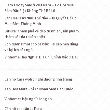
Black Friday Sale ở Việt Nam – Cơ Hội Mua
Sắm Đặc Biệt Không Thể Bỏ Lỡ
Săn Deal Tiki Như Thế Nào – Bí Quyết Để Có
Mua Sắm Thông Minh
LaPura: Khám phá vẻ đẹp tự nhiên, sản phẩm
chăm sóc da thuần khiết
Son dưỡng môi cho bà bầu: Tại sao nên dùng
và lợi ích bất ngờ
Vinhome Hậu Nghĩa: Địa Chỉ Chính Xác Ở Đâu
Căn hộ Cara wolrd nghỉ dưỡng nha trang
Tân Hoa Mart – Sỉ Lẽ Nhân Sâm Hàn Quốc
Vinhomes hậu nghĩa long an
Căn hộ cao cấp La Pura