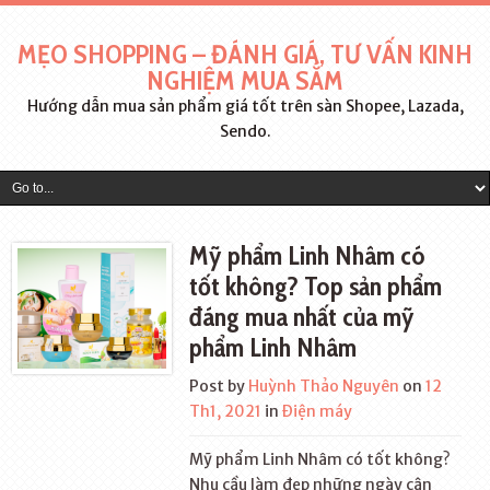
MẸO SHOPPING – ĐÁNH GIÁ, TƯ VẤN KINH
NGHIỆM MUA SẮM
Hướng dẫn mua sản phẩm giá tốt trên sàn Shopee, Lazada,
Sendo.
Mỹ phẩm Linh Nhâm có
tốt không? Top sản phẩm
đáng mua nhất của mỹ
phẩm Linh Nhâm
Post by
Huỳnh Thảo Nguyên
on
12
Th1, 2021
in
Điện máy
Mỹ phẩm Linh Nhâm có tốt không?
Nhu cầu làm đẹp những ngày cận