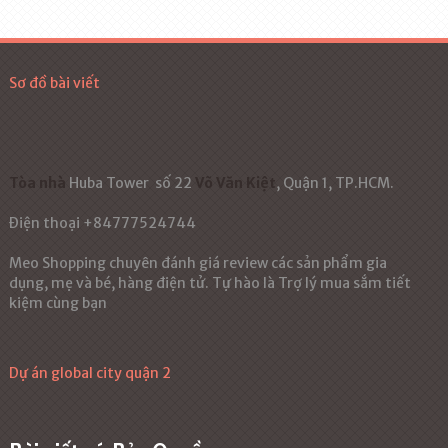
Sơ đồ bài viết
Tòa nhà
Huba Tower
số 22
Võ Văn Kiệt
, Quận 1, TP.HCM.
Điện thoại +84777524744
Meo Shopping chuyên đánh giá review các sản phẩm gia
dụng, mẹ và bé, hàng điện tử. Tự hào là Trợ lý mua sắm tiết
kiệm cùng bạn
Dự án global city quận 2