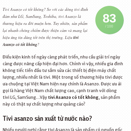
Tivi Asanzo có tốt không? So với các dòng tivi đình
83
đám như LG, SamSung, Toshiba, tivi Asanzo là
thương hiệu ra đời muộn hơn. Tuy nhiên, sản phẩm
/ 100
lại nhanh chóng chiếm được thiện cảm và mang lại
hiệu ứng tin dùng tốt trên thị trường. Liệu
tivi
Asanzo có tốt không
?
Điều kiện kinh tế ngày càng phát triển, nhu cầu giải trí ngày
càng được nâng cấp hiện đại hơn. Chính vì vậy, nhiều gia đình
không tiếc tiền đầu tư sắm sửa các thiết bị điện máy chất
lượng, nhiều nhất là tivi. Một trong số thương hiệu tivi được
ưa chuộng tại Việt Nam hiện nay chính là Asanzo. Được ưu ái
gọi là hàng Việt Nam chất lượng cao, cạnh tranh với dòng
tivi LG, SamSung…Vậy
tivi Asanzo có tốt không
, sản phẩm
này có thật sự chất lượng như quảng cáo?
Tivi asanzo sản xuất từ nước nào?
Nhiều người nghĩ rằng tivi Asanzo là sản phẩm có nguồn gốc