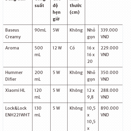
suất
độ
thước
hẹn
(cm)
giờ
Baseus
90mL
5W
Không
Nhỏ
339.000
Creamy
gọn
VND
Aroma
500
12 W
Có
16 x
229.000
mL
16 x
VND
20
Hummer
200
5 W
Không
Nhỏ
350.000
Difier
mL
gọn
VND
Xiaomi HL
120
5 W
Không
12 x
288.000
mL
9,8
VND
Lock&Lock
130
5 W
Không
10,5
890.000
ENH221WHT
mL
x
VND
10,5
x