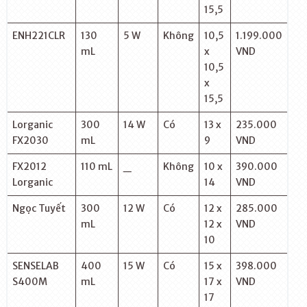
15,5
ENH221CLR
130
5 W
Không
10,5
1.199.000
mL
x
VND
10,5
x
15,5
Lorganic
300
14 W
Có
13 x
235.000
FX2030
mL
9
VND
FX2012
110 mL
_
Không
10 x
390.000
Lorganic
14
VND
Ngọc Tuyết
300
12 W
Có
12 x
285.000
mL
12 x
VND
10
SENSELAB
400
15 W
Có
15 x
398.000
S400M
mL
17 x
VND
17