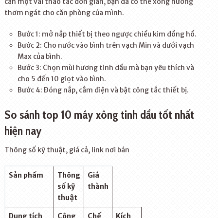
cần một vài thao tác đơn giản, bạn đã có thể xông hương
thơm ngát cho căn phòng của mình.
Bước 1: mở nắp thiết bị theo ngược chiều kim đồng hồ.
Bước 2: Cho nước vào bình trên vạch Min và dưới vạch
Max của bình.
Bước 3: Chọn mùi hương tinh dầu mà bạn yêu thích và
cho 5 đến 10 giọt vào bình.
Bước 4: Đóng nắp, cắm điện và bật công tắc thiết bị.
So sánh top 10 máy xông tinh dầu tốt nhất
hiện nay
Thông số kỹ thuật, giá cả, link nơi bán
Sản phẩm
Thông
Giá
số kỹ
thành
thuật
Dung tích
Công
Chế
Kích