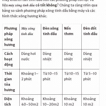
máy xông tinh dầu
liệu
có tốt không
? Chúng ta cùng nhìn qua
bảng so sánh phương pháp xông tinh dầu bằng máy và các
hình thức xông hương khác.
Máy xông
Phương
Đèn xông
Nến
Đèn đốt
tinh dầu
pháp
tinh dầu
thơm
tinh dầu
xông
hương
Cách
Dùng hơi
Dùng
Dùng
Dùng
hoạt
nước
nhiệt
nhiệt
nhiệt
động
Thời
Khoảng 1–
Từ 10–15
Từ 10–15
Từ 5–10
gian
2 phút
phút
phút
phút
tỏa
hương
Diện
Khoảng
Khoảng
Khoảng
Khoảng
tích
40–50m
2
10–20m
2
10 m
2
10 m
2