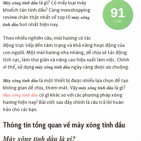
Máy xông tinh dầu
là gì? Có mấy loại máy
91
khuếch tán tinh dầu? Cùng meoshopping
máy xông
review chân thật nhất về top 10
/ 100
tinh dầu
hot nhất hiện nay.
Theo nhiều nghiên cứu, mùi hương có tác
động trực tiếp đến tâm trạng và khả năng hoạt động của
con người. Một mùi hương nhẹ nhàng, dễ chịu sẽ tác động
tích cực, làm thư giãn và nâng cao hiệu suất làm việc. Chính
máy xông tinh dầu
vì thế, sử dụng
ngày càng được ưu chuộng.
Máy xông tinh dầu
là một thiết bị được nhiều lựa chọn để tạo
máy xông tinh dầu
không gian dễ chịu, thơm mát. Vậy
là gì?
Máy xông tinh dầu
có gì khác so với các phương pháp xông
hương hiện nay? Bài viết sau đây chính là câu trả lời hoàn
hảo cho các bạn.
Thông tin tổng quan về máy xông tinh dầu
Máy xông tinh dầu là gì?