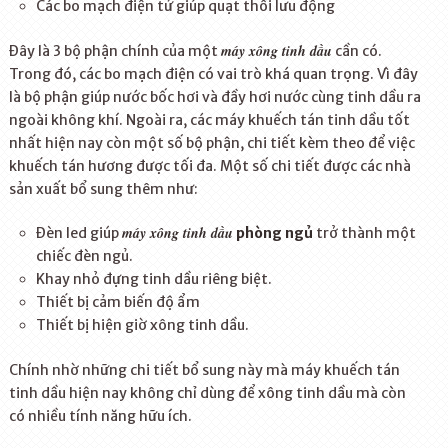
Các bo mạch điện tử giúp quạt thổi lưu động
máy xông tinh dầu
Đây là 3 bộ phận chính của một
cần có.
Trong đó, các bo mạch điện có vai trò khá quan trọng. Vì đây
là bộ phận giúp nước bốc hơi và đầy hơi nước cùng tinh dầu ra
ngoài không khí. Ngoài ra, các máy khuếch tán tinh dầu tốt
nhất hiện nay còn một số bộ phận, chi tiết kèm theo để việc
khuếch tán hương được tối đa. Một số chi tiết được các nhà
sản xuất bổ sung thêm như:
máy xông tinh dầu
Đèn led giúp
phòng ngủ
trở thành một
chiếc đèn ngủ.
Khay nhỏ đựng tinh dầu riêng biệt.
Thiết bị cảm biến độ ẩm
Thiết bị hiện giờ xông tinh dầu.
Chính nhờ những chi tiết bổ sung này mà máy khuếch tán
tinh dầu hiện nay không chỉ dùng để xông tinh dầu mà còn
có nhiều tính năng hữu ích.