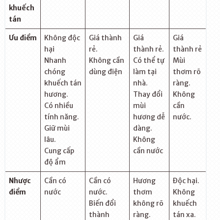
khuếch
tán
Ưu điểm
Không độc
Giá thành
Giá
Giá
hại
rẻ.
thành rẻ.
thành rẻ
Nhanh
Không cần
Có thể tự
Mùi
chóng
dùng điện
làm tại
thơm rõ
khuếch tán
nhà.
ràng.
hương.
Thay đổi
Không
Có nhiều
mùi
cần
tính năng.
hương dễ
nước.
Giữ mùi
dàng.
lâu.
Không
Cung cấp
cần nước
độ ẩm
Nhược
Cần có
Cần có
Hương
Độc hại.
điểm
nước
nước.
thơm
Không
Biến đổi
không rõ
khuếch
thành
ràng.
tán xa.