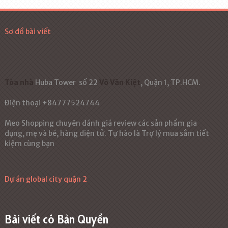
Sơ đồ bài viết
Tòa nhà
Huba Tower
số 22
Võ Văn Kiệt
, Quận 1, TP.HCM.
Điện thoại +84777524744
Meo Shopping chuyên đánh giá review các sản phẩm gia
dụng, mẹ và bé, hàng điện tử. Tự hào là Trợ lý mua sắm tiết
kiệm cùng bạn
Dự án global city quận 2
Bài viết có Bản Quyền