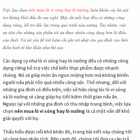
Việc lựa chọn
nên mua lò vi sóng hay lò nướng
luôn khiến các bà nội
trợ không khỏi đắn đo suy nghĩ. Mặc dù mỗi loại đều có những công
dụng riêng, hỗ trợ đắc lực trong quá trình nấu nướng. Tuy nhiên, việc
ưu tiên cho những sản phẩm tối ưu được nhiều công dụng hơn là điều
cần thiết. Và tất yếu để tiết kiệm chi phí tốt nhất cho gia đình vào thời
điểm kinh tế khó khăn như thế này.
Các dụng cụ như lò vi sóng hay lò nướng đều có những công
dụng riêng hỗ trợ việc chế biến thực phẩm được nhanh
chóng. Nó sẽ giúp món ăn ngon miệng hơn mà không khiến
người nấu phải tốn quá nhiều công sức. Thế nhưng, đối với
những gia đình có điều kiện, việc sở hữu cùng lúc lò vi sóng
và lò nướng sẽ càng giúp họ tiết kiệm thời gian nấu ăn.
Ngược lại với những gia đình có thu nhập trung bình, việc lựa
chọn
nên mua lò vi sóng hay lò nướng
là cả một vấn đề khó
giải quyết với họ.
Thấu hiểu được nỗi khó khăn đó, trong bài viết này chúng tôi
sẽ cùng bạn phân tích. Bên cạnh đó, chúng tôi đưa ra câu trả