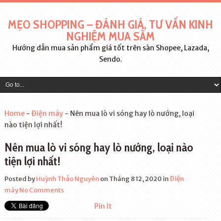
MẸO SHOPPING – ĐÁNH GIÁ, TƯ VẤN KINH
NGHIỆM MUA SẮM
Hướng dẫn mua sản phẩm giá tốt trên sàn Shopee, Lazada,
Sendo.
Home
-
Điện máy
-
Nên mua lò vi sóng hay lò nướng, loại
nào tiện lợi nhất!
Nên mua lò vi sóng hay lò nướng, loại nào
tiện lợi nhất!
Posted by
Huỳnh Thảo Nguyên
on Tháng 8 12, 2020
in
Điện
máy
No Comments
Pin It